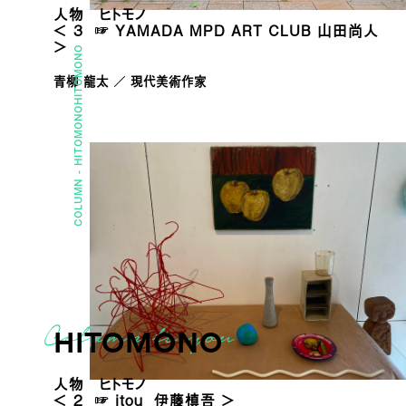
人物 ヒトモノ
＜ 3 ☞ YAMADA MPD ART CLUB 山田尚人
＞
HITOMONO
青柳 龍太 ／ 現代美術作家
HITOMONO
COLUMN -
HITOMONO
人物 ヒトモノ
＜ 2 ☞ itou 伊藤槙吾 ＞