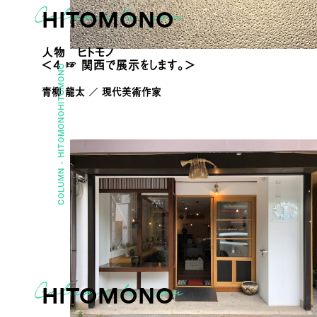
HITOMONO
人物 ヒトモノ
＜4 ☞ 関西で展示をします。＞
HITOMONO
青柳 龍太 ／ 現代美術作家
HITOMONO
COLUMN -
HITOMONO