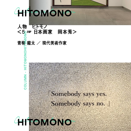
HITOMONO
人物 ヒトモノ
＜5 ☞ 日本画家 岡本秀＞
HITOMONO
青柳 龍太 ／ 現代美術作家
HITOMONO
COLUMN -
HITOMONO