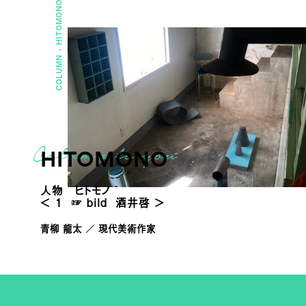
HITOMONO
COLUMN -
HITOMONO
人物 ヒトモノ
＜ 1 ☞ bild 酒井啓 ＞
青柳 龍太 ／ 現代美術作家