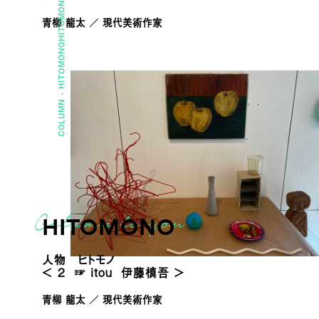
HITOMONO
青柳 龍太 ／ 現代美術作家
HITOMONO
COLUMN -
HITOMONO
人物 ヒトモノ
＜ 2 ☞ itou 伊藤槙吾 ＞
青柳 龍太 ／ 現代美術作家