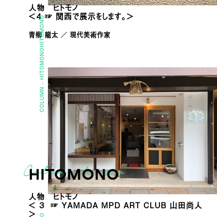
人物 ヒトモノ
＜4 ☞ 関西で展示をします。＞
HITOMONO
青柳 龍太 ／ 現代美術作家
HITOMONO
COLUMN -
HITOMONO
人物 ヒトモノ
＜ 3 ☞ YAMADA MPD ART CLUB 山田尚人
＞