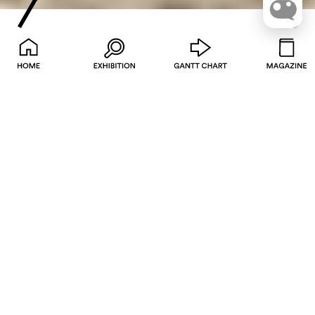
OCT. 16, 2022
HITOMONO
人物 ヒトモノ
＜4 ☞ 関西で展示をします。＞
青柳 龍太 ／ 現代美術作家
撮影：三嶋一路