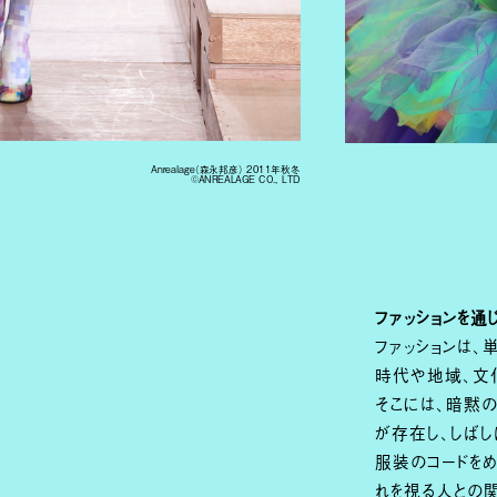
Anrealage（森永邦彦） 2011年秋冬
©ANREALAGE CO., LTD
ファッションを
ファッションは、
時代や地域、文
そこには、暗黙の
が存在し、しば
服装のコードを
れを視る人との