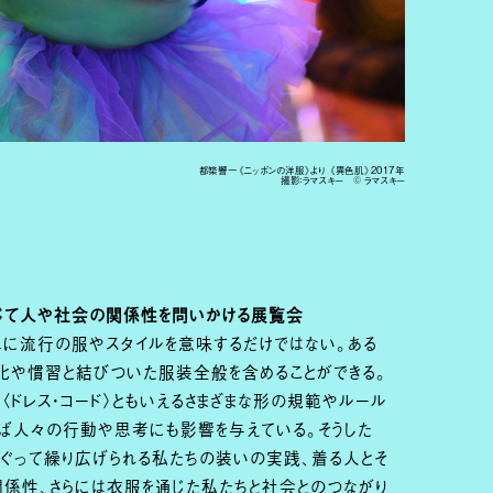
都築響一《ニッポンの洋服》より 《異色肌》2017年
撮影：ラマスキー © ラマスキー
通じて人や社会の関係性を問いかける展覧会
単に流行の服やスタイルを意味するだけではない。ある
化や慣習と結びついた服装全般を含めることができる。
〈ドレス・コード〉ともいえるさまざまな形の規範やルール
しば人々の行動や思考にも影響を与えている。そうした
めぐって繰り広げられる私たちの装いの実践、着る人とそ
関係性、さらには衣服を通じた私たちと社会とのつながり