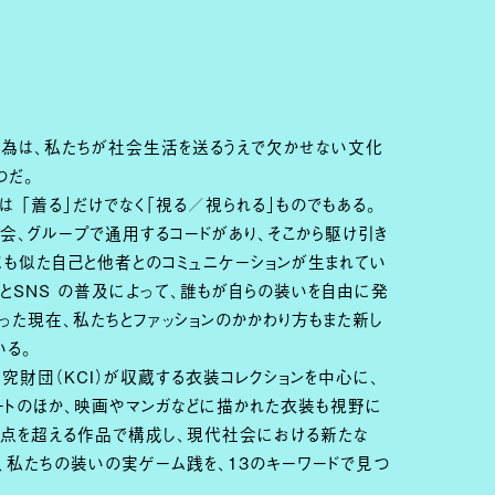
行為は、私たちが社会生活を送るうえで欠かせない文化
つだ。
ンは 「着る」だけでなく「視る／視られる」ものでもある。
会、グループで通用するコードがあり、そこから駆け引き
にも似た自己と他者とのコミュニケーションが生まれてい
トとSNS の普及によって、誰もが自らの装いを自由に発
った現在、私たちとファッションのかかわり方もまた新し
いる。
財団（KCI）が収蔵する衣装コレクションを中心に、
アートのほか、映画やマンガなどに描かれた衣装も視野に
00点を超える作品で構成し、現代社会における新たな
ド〉、私たちの装いの実ゲーム践を、13のキーワードで見つ