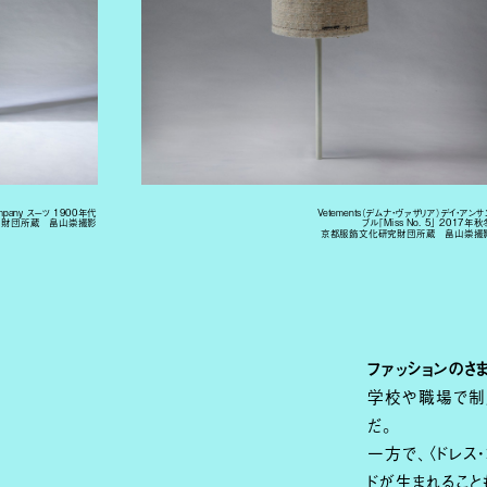
Company スーツ 1900年代
Vetements（デムナ・ヴァザリア）デイ・アンサ
究財団所蔵 畠山崇撮影
ブル「Miss No. 5」 2017年秋
京都服飾文化研究財団所蔵 畠山崇撮
ファッションのさ
学校や職場で制
だ。
一方で、〈ドレス
ドが生まれること