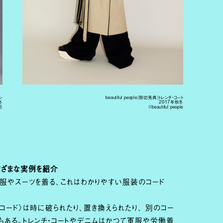
ン
beautiful people（熊切秀典）トレンチ・コート
冬
2017年秋冬
影
©beautiful people
まざまな実例を紹介
服やスーツを着る、これはわかりやすい服装のコード
・コード〉は時に破られたり、置き換えられたり、 別のコー
もある。トレンチ・コートやデニムはかつて軍服や労働着