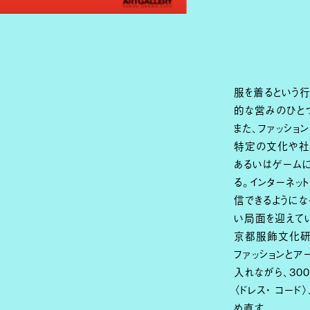
服を着るという
的な営みのひと
また、ファッショ
特定の文化や社
あるいはゲーム
る。インターネッ
信できるようにな
い局面を迎えて
京都服飾文化研究
ファッションと
入れながら、3
〈ドレス・ コー
め直す。