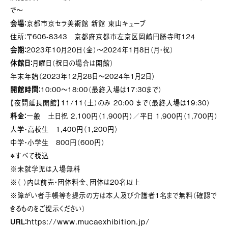
で〜
会場：
京都市京セラ美術館 新館 東山キューブ
住所：
〒606-8343
京都府京都市左京区岡崎円勝寺町１２４
会期：
2023年10月20日（金）〜2024年1月8日（月・祝）
休館日：
月曜日（祝日の場合は開館）
年末年始（2023年12月28日〜2024年1月2日）
開館時間：
10:00〜18:00（最終入場は17:30まで）
【夜間延長開館】11/11（土）のみ 20:00 まで（最終入場は19:30）
料金：
一般 土日祝 2,100円（1,900円）／平日 1,900円（1,700円）
大学・高校生 1,400円（1,200円）
中学・小学生 800円（600円）
＊すべて税込
※未就学児は入場無料
※（ ）内は前売・団体料金、団体は20名以上
※障がい者手帳等を提示の方は本人及び介護者1名まで無料（確認で
きるものをご提示ください）
https://www.mucaexhibition.jp/
URL：