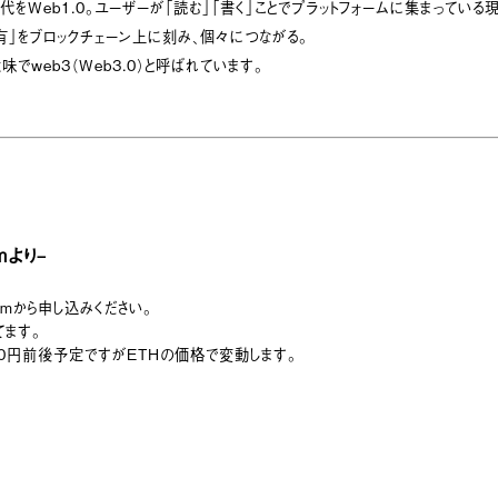
代をWeb1.0。ユーザーが「読む」「書く」ことでプラットフォームに集まっている現
有」をブロックチェーン上に刻み、個々につながる。
でweb3（Web3.0）と呼ばれています。
mより
–
rmから申し込みください。
てます。
00円前後予定ですがETHの価格で変動します。