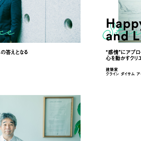
Happy
and Li
への答えとなる
“感情”にアプ
心を動かすクリ
建築家
クライン ダイサム 