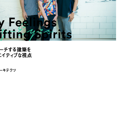
 Feelings
fting Spirits
ローチする建築を
エイティブな視点
アーキテクツ