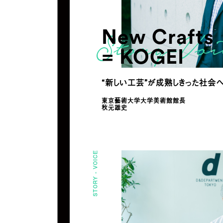
New Crafts
= KOGEI
“新しい工芸”が成熟しきった社会
東京藝術大学大学美術館館長
秋元雄史
VOICE
STORY -