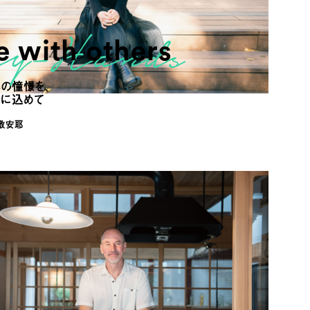
 with others
の憧憬を、
りに込めて
倉敷安耶