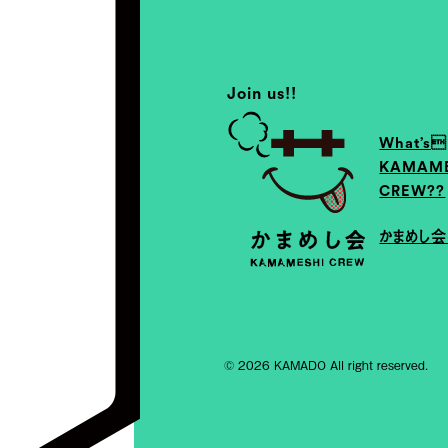
Join us!!
What’s
KAMAME
CREW??
かまめし
© 2026 KAMADO All right reserved.