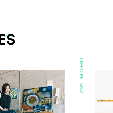
ES
HANDS
HANDS
STORY -