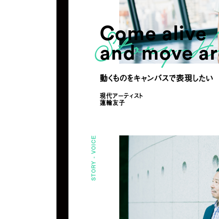
Come alive
and move a
動くものをキャンバスで表現したい
現代アーティスト
蓮輪友子
VOICE
STORY -