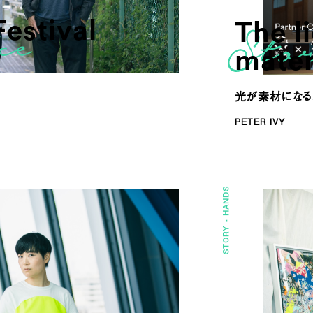
estival
The l
mater
光が素材になる
PETER IVY
HANDS
STORY -