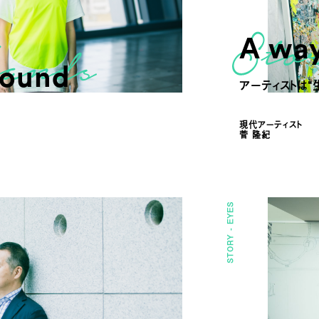
A way
round
アーティストは“
現代アーティスト
菅 隆紀
EYES
STORY -