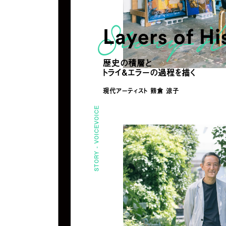
Layers of Hi
歴史の積層と
トライ&エラーの過程を描く
現代アーティスト 熊倉 涼子
VOICE
VOICE
STORY -