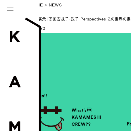
HOME
> NEWS
特別展示「髙田安規子・政子 Perspectives この世界の
26.2.20
Join us!!
What’s
KAMAMESHI
F
CREW??