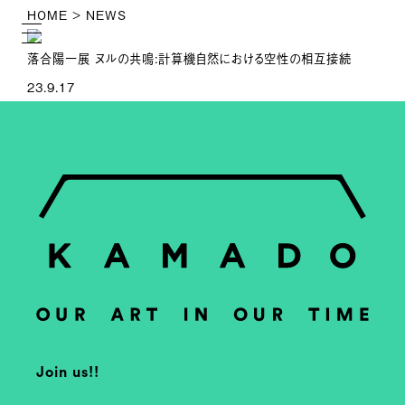
HOME
> NEWS
落合陽一展 ヌルの共鳴:計算機自然における空性の相互接続
23.9.17
Join us!!