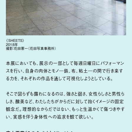
《SHEETS》
2018年
撮影：花田憲一（花田写真事務所）
本展においても、展示の一部として毎週日曜日にパフォーマン
スを行い、自身の肉体とモノ―鉄、布、粘土―の間で行き来す
る力を、それぞれの作品を通して可視化しようとしている。
そこで図らずも露わになるのは、強さと弱さ、女性らしさと男性ら
しさ、醜美など、わたしたちがからだに対して抱くイメージの固定
観念だ。理想的なからだではない、もっと生温かくて傷つきやす
い、実感を伴う身体性への追求を観て欲しい。