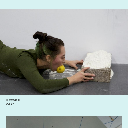
《Lemmon-1》
2016年