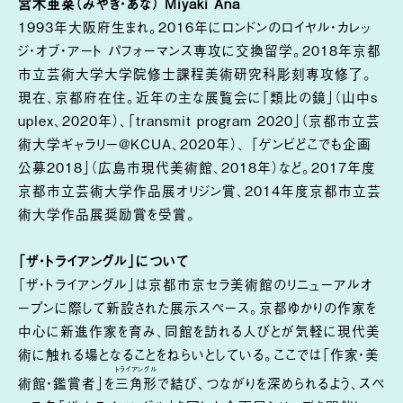
宮木亜菜（みやき・あな） Miyaki Ana
1993年大阪府生まれ。2016年にロンドンのロイヤル・カレッ
ジ・オブ・アート パフォーマンス専攻に交換留学。2018年京都
市立芸術大学大学院修士課程美術研究科彫刻専攻修了。
現在、京都府在住。近年の主な展覧会に「類比の鏡」（山中s
uplex、2020年）、「transmit program 2020」（京都市立芸
術大学ギャラリー@KCUA、2020年）、 「ゲンビどこでも企画
公募2018」（広島市現代美術館、2018年）など。2017年度
京都市立芸術大学作品展オリジン賞、2014年度京都市立芸
術大学作品展奨励賞を受賞。
「ザ・トライアングル」について
「ザ・トライアングル」は京都市京セラ美術館のリニューアルオ
ープンに際して新設された展示スペース。京都ゆかりの作家を
中心に新進作家を育み、同館を訪れる人びとが気軽に現代美
術に触れる場となることをねらいとしている。ここでは「作家・美
トライアングル
術館・鑑賞者」を
三角形
で結び、つながりを深められるよう、スペ