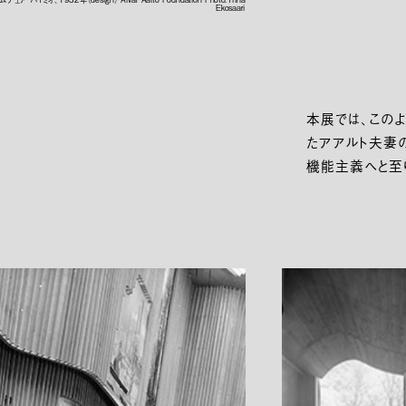
Ekosaari
本展では、この
たアアルト夫妻
機能主義へと至