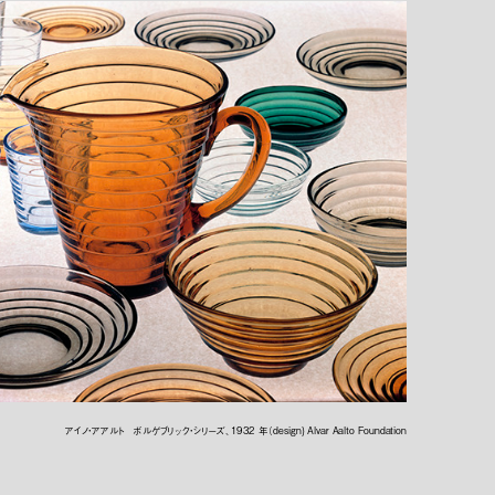
アイノ・アアルト ボルゲブリック・シリーズ、1932 年（design) Alvar Aalto Foundation