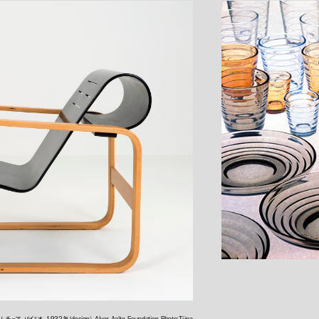
 パイミオ、1932年（design） Alvar Aalto Foundation Photo:Tiina