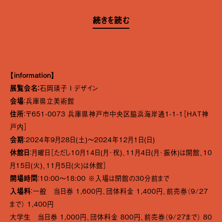
続きを読む
【information】
展覧会名：
石岡瑛子 I デザイン
会場
：兵庫県立美術館
住所
：〒651-0073 兵庫県神戸市中央区脇浜海岸通1-1-1［HAT神
戸内］
会期
：2024年9月28日(土)〜2024年12月1日(日)
休館日
：月曜日［ただし10月14日(月･祝)、11月4日(月･振休)は開館、10
月15日(火)、11月5日(火)は休館］
開場時間
：10:00～18:00 ※入場は閉館の30分前まで
入場料
：一般 当日券 1,600円、団体料金 1,400円、前売券（9/27
まで） 1,400円
大学生 当日券 1,000円、団体料金 800円、前売券（9/27まで） 80