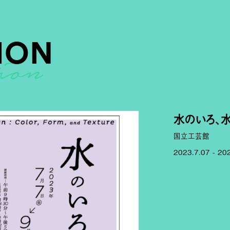
ION
水のいろ、
国立工芸館
2023.7.07 - 20