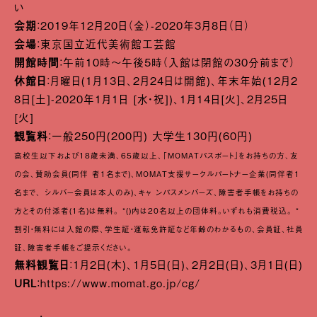
い
会期
：2019年12月20日（金）-2020年3月8日（日）
会場
：東京国立近代美術館工芸館
開館時間
：午前10時〜午後5時（入館は閉館の30分前まで）
休館日
：月曜日(1月13日、2月24日は開館)、年末年始(12月2
8日[土]-2020年1月1日 [水・祝])、1月14日[火]、2月25日
[火]
観覧料
：一般250円(200円) 大学生130円(60円)
高校生以下および18歳未満、65歳以上、「MOMATパスポート」をお持ちの方、友
の会、賛助会員(同伴 者1名まで)、MOMAT支援サークルパートナー企業(同伴者1
名まで、 シルバー会員は本人のみ)、キャ ンパスメンバーズ、障害者手帳をお持ちの
方とその付添者(1名)は無料。 *()内は20名以上の団体料。いずれも消費税込。 *
割引・無料には入館の際、学生証・運転免許証など年齢のわかるもの、会員証、社員
証、障害者手帳をご提示ください。
無料観覧日
：1月2日(木)、1月5日(日)、2月2日(日)、3月1日(日)
URL
：
https://www.momat.go.jp/cg/