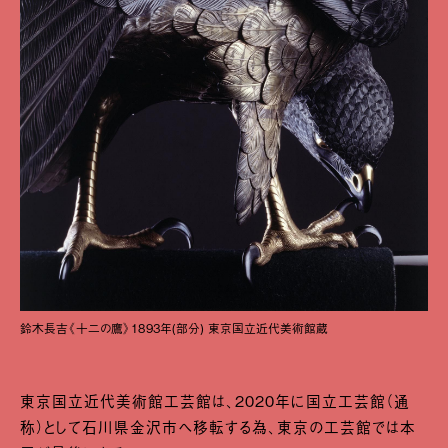
鈴木⻑吉《十二の鷹》1893年(部分) 東京国立近代美術館蔵
東京国立近代美術館工芸館は、2020年に国立工芸館（通
称）として石川県金沢市へ移転する為、東京の工芸館では本