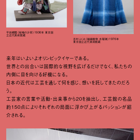
平田郷陽《桜梅の少将》1936年 東京国
立近代美術館蔵
志村ふくみ《紬織着物 水瑠璃》1976年
東京国立近代美術館蔵
来年はいよいよオリンピックイヤーである。
世界との出合いは国際的な視野を広げるだけでなく、私たちの
内側に目を向ける好機になる。
日本の近代は工芸を通して何を感じ、想いを託してきたのだろ
う。
工芸家の言葉や活動・出来事から20を抽出し、工芸館の名品
約150点によりそれぞれの局面に浮かび上がるパッションが紹
介される。