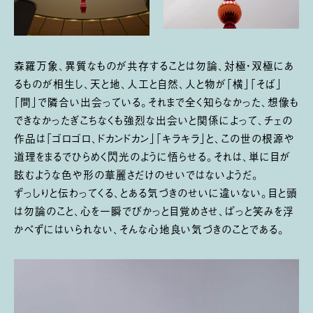
森羅万象、異質なものが共存することは勿論、対極・双極にあ
るものが相生し、天と地、人工と自然、人と物が「横」「そば」
「間」で隣合い出会っている。それまで全く知らなかった、想像も
できなかったぎこちなくも強烈な出会いと関係によって、チェの
作品は「ゴロゴロ、ドカンドカン」「キラキラ」と、この世の根源や
道理をまるでひらめく閃光のように悟らせる。それは、単に目が
眩むような色や形の華麗さだけのせいではないようだ。
ずっしりと伝わってくる、とある気づきのせいに違いない。目と頭
は勿論のこと、心を一瞬でぴかっと目覚めさせ、ぱっと笑みを浮
かべずにはいられない、そんな心地良い気づきのことである。