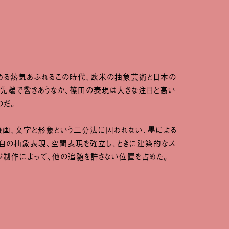
める熱気あふれるこの時代、欧米の抽象芸術と日本の
先端で響きあうなか、篠田の表現は大きな注目と高い
のだ。
絵画、文字と形象という二分法に囚われない、墨による
独自の抽象表現、空間表現を確立し、ときに建築的なス
ぶ制作によって、他の追随を許さない位置を占めた。