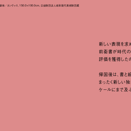
・銀地／カンヴァス、150.0×100.0cm、公益財団法人岐阜現代美術財団蔵
新しい表現を求
前衛書が時代の
評価を獲得した
帰国後は、書と
まったく新しい
ケールにまで及