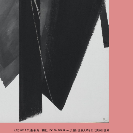
《舞》2001年、墨・銀泥／和紙、150.0×104.0cm、公益財団法人岐阜現代美術財団蔵