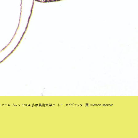
！》アニメーション 1964 多摩美術大学アートアーカイヴセンター蔵 ©Wada Makoto