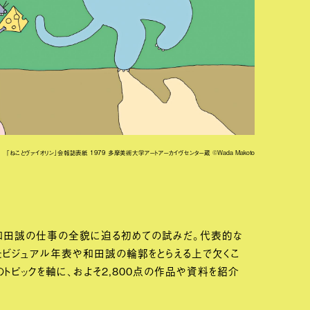
「ねことヴァイオリン」会報誌表紙 1979 多摩美術大学アートアーカイヴセンター蔵 ©Wada Makoto
和田誠の仕事の全貌に迫る初めての試みだ。代表的な
たビジュアル年表や和田誠の輪郭をとらえる上で欠くこ
のトピックを軸に、およそ2,800点の作品や資料を紹介