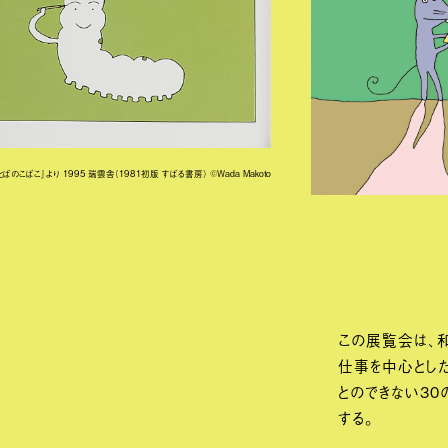
とばのこばこ』より 1995 瑞雲舎（1981初版 すばる書房） ©Wada Makoto
この展覧会は、
仕事を中心とし
とのできない30
する。