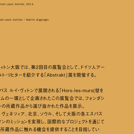
ation Louis Vuitton, 2014
ion Louis Vuitton / Martin Argyroglo
ヴィトン大阪では、第2回目の展覧会として、ドイツ人アー
ト・リヒターを紹介する「Abstrakt」展を開催する。
 ルイ・ヴィトンで展開される「Hors-les-murs(壁を
ラムの一環として企画されたこの展覧会では、フォンダシ
トンの所蔵作品から選び抜かれた作品を展示。
、ヴェネツィア、北京、ソウル、そして大阪の各エスパス
オンのミッションを実現し、国際的なプロジェクトを通じて
に所蔵作品に触れる機会を提供することを目指してい