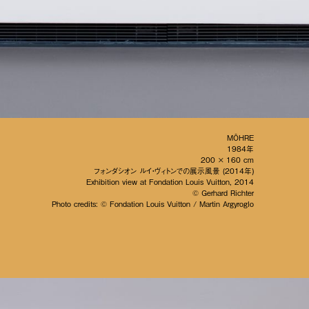
MÖHRE
1984年
200 × 160 cm
フォンダシオン ルイ・ヴィトンでの展示風景 (2014年)
Exhibition view at Fondation Louis Vuitton, 2014
© Gerhard Richter
Photo credits: © Fondation Louis Vuitton / Martin Argyroglo