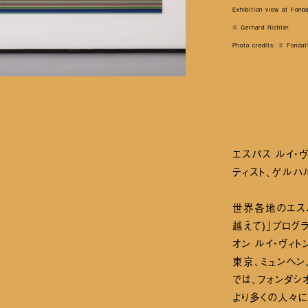
Exhibition view at Fond
© Gerhard Richter
Photo credits: © Fondat
エスパス ルイ・
ティスト、ゲルハル
世界各地のエスパス
越えて)」プログ
オン ルイ・ヴィ
東京、ミュンヘン
では、フォンダシ
より多くの人々