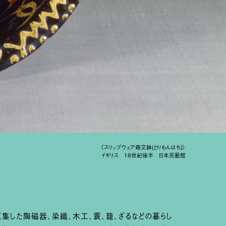
《スリップウェア鶏文鉢(とりもんはち)》
イギリス 18世紀後半 日本民藝館
集した陶磁器、染織、木工、蓑、籠、ざるなどの暮らし