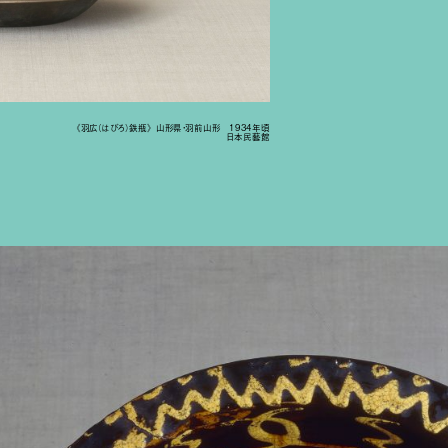
《羽広（はびろ）鉄瓶》 山形県・羽前山形 1934年頃
日本民藝館