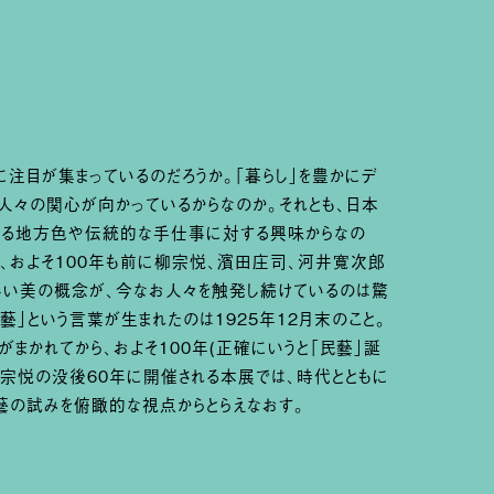
に注目が集まっているのだろうか。「暮らし」を豊かにデ
に人々の関心が向かっているからなのか。それとも、日本
ている地方色や伝統的な手仕事に対する興味からなの
よ、およそ100年も前に柳宗悦、濱田庄司、河井寬次郎
しい美の概念が、今なお人々を触発し続けているのは驚
民藝」という言葉が生まれたのは1925年12月末のこと。
まかれてから、およそ100年(正確にいうと「民藝」誕
柳宗悦の没後60年に開催される本展では、時代とともに
藝の試みを俯瞰的な視点からとらえなおす。