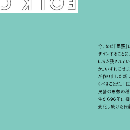
今、なぜ「民藝」
ザインすること
にまだ残され
か。いずれにせ
が作り出した新
くべきことだ。「
民藝の思想の種が
生から96年)。
変化し続けた民