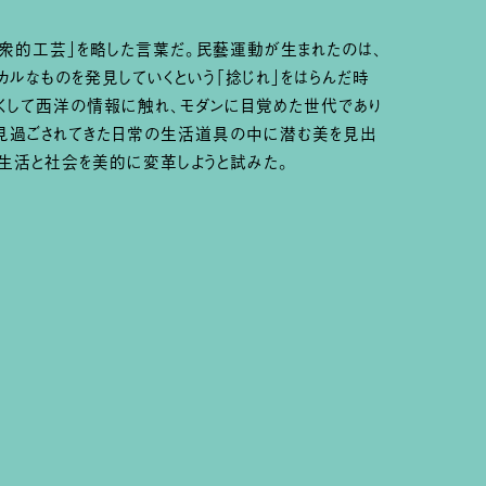
民衆的工芸」を略した言葉だ。民藝運動が生まれたのは、
ルなものを発見していくという「捻じれ」をはらんだ時
くして西洋の情報に触れ、モダンに目覚めた世代であり
で見過ごされてきた日常の生活道具の中に潜む美を見出
て生活と社会を美的に変革しようと試みた。