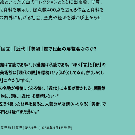
絵といった民画のコレクションとともに出版物、写真、
代資料を展示し、総点数400点を超える作品と資料を
その内外に広がる社会、歴史や経済を浮かび上がらせ
「国立」「近代」「美術」館で民藝の展覧会なのか?
館は官設であるが、民藝館は私設である。つまり「官」と「野」の
美術館は「現代の眼」を標榜（ひょうぼう）してゐる。併（しか）し
」に立たうとする。”
の名称が標榜してゐる如く、「近代」に主眼が置かれる。民藝館
物に、別に「近代」を標榜しない。”
取り扱った材料を見ると、大部分が所謂（いわゆる）「美術」で
門とは縁がまだ薄い。”
藝館」『民藝』第64号 (1958年4月1日発行)