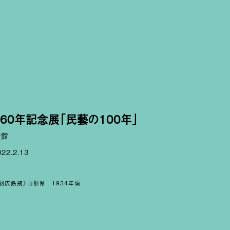
60年記念展「民藝の100年」
術館
022.2.13
（《羽広鉄瓶》山形県
1934年頃