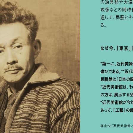
の道具類や大津
映像などの同時
通して、民藝と
る。
なぜ今、「東京」
“第一に、近代美術
違ひである。”
“近代
民藝館は「日本の眼
“近代美術館は、そ
の方は、展示する品
“近代美術館が今迄
あって、「工藝」の部
柳宗悦「近代美術館と民