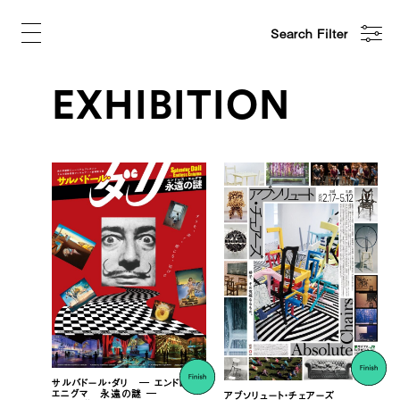
Search Filter
EXHIBITION
サルバドール・ダリ ― エンドレス・
エニグマ 永遠の謎 ―
アブソリュート・チェアーズ