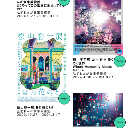
んが倉庫美術館
どうやってこの世界に⽣まれてきた
の？
弘前れんが倉庫美術館
2024.9.27 - 2025.3.09
蜷川実花展 with EiM：儚くも煌
めく境界
Where Humanity Meets
Nature
弘前れんが倉庫美術館
2024.4.06 - 2024.9.01
松⼭智⼀展：雪⽉花のとき
弘前れんが倉庫美術館
2023.10.27 - 2024.3.17