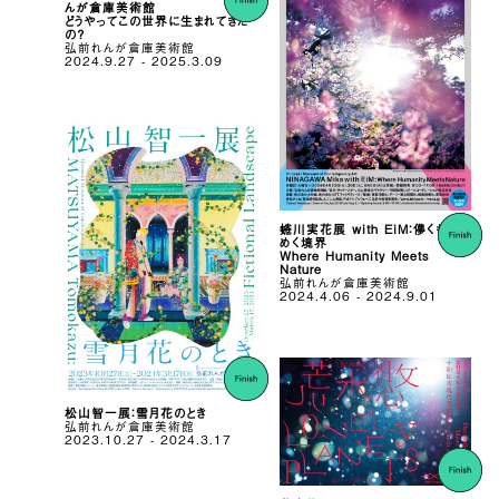
んが倉庫美術館
どうやってこの世界に⽣まれてきた
の？
弘前れんが倉庫美術館
2024.9.27 - 2025.3.09
蜷川実花展 with EiM：儚くも煌
めく境界
Where Humanity Meets
Nature
弘前れんが倉庫美術館
2024.4.06 - 2024.9.01
松⼭智⼀展：雪⽉花のとき
弘前れんが倉庫美術館
2023.10.27 - 2024.3.17