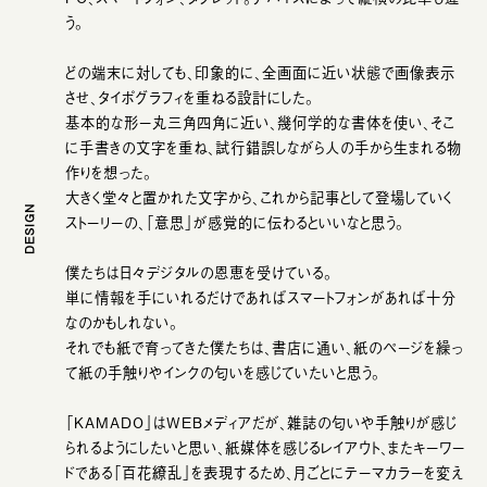
う。
どの端末に対しても、印象的に、全画面に近い状態で画像表示
させ、タイポグラフィを重ねる設計にした。
基本的な形ー丸三角四角に近い、幾何学的な書体を使い、そこ
に手書きの文字を重ね、試行錯誤しながら人の手から生まれる物
作りを想った。
大きく堂々と置かれた文字から、これから記事として登場していく
DESIGN
ストーリーの、「意思」が感覚的に伝わるといいなと思う。
僕たちは日々デジタルの恩恵を受けている。
単に情報を手にいれるだけであればスマートフォンがあれば十分
なのかもしれない。
それでも紙で育ってきた僕たちは、書店に通い、紙のページを繰っ
て紙の手触りやインクの匂いを感じていたいと思う。
「KAMADO」はWEBメディアだが、雑誌の匂いや手触りが感じ
られるようにしたいと思い、紙媒体を感じるレイアウト、またキーワー
ドである「百花繚乱」を表現するため、月ごとにテーマカラーを変え