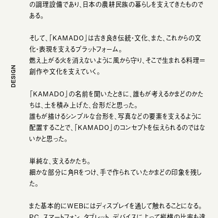
の調理設備であり、日本の農耕民族の暮らしを支えてきたもので
ある。
そして、「KAMADO」は古き良き伝統・文化、また、これからの文
化・表現を支えるプラットフォーム。
燃え上がる火を消えないように風から守り、そこで生まれる料理＝
DESIGN
創作や文化を支えていく。
「KAMADO」の名前を聞いたときに、誰もが考えるかまどのかた
ちは、土を積み上げた、台形だと思った。
誰もが描けるシンプルな台形を、写真などの要素を支えるように
配置することで、「KAMADO」のコンセプトを伝えられるのではな
いかと思った。
単純な、支えるかたち。
細かな部分に角Rをつけ、手で作られていたかまどの印象を残し
た。
また基本的にWEBにはディスプレイを通して触れることになる。
PC、スマートフォン、タブレット。デバイスによって縦横の比率も違