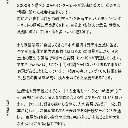
2000年を過ぎた頃からインターネットが急速に普及し、私たちは
情報に溢れた社会を生きてます。
特に若い世代は自分の軸（根っこ）を理解するよりも早くにインタ
ーネットの情報に埋め尽くされて、自分よりも他人の意見・世間の
風潮に流されてしまう事も多いように感じます。
また戦後急激に発展してきた日本の経済は効率を重点に置き、
全てが量産化で地方の駅前には似たような風景が広がり、その
土地の歴史や環境で育まれた表現・モノづくりが衰退しています。
ですが、もともとは、リスク・手間・時間をかけないと生まれて来ない
表現があることを知っています。精度の高いモノづくりの技術を持
ち、独自の美意識が高く、積み重ねてきた歴史があることを。
生産性や効率性だけでなく、『人も土地も一つひとつが違うからこ
そ、面白い』のだと、皆んなで認め合える社会であってほしいと願い
MESSAGE
ます。 それには、好きも嫌いも含めて、人の表現であるアートと、日
本が時代と共に積み重ねてきた表現である伝統やモノづくりを通
して、表現と向き合い自分や土地の軸（根っこ）を知ることが大き
なきっかけになると信じてます。