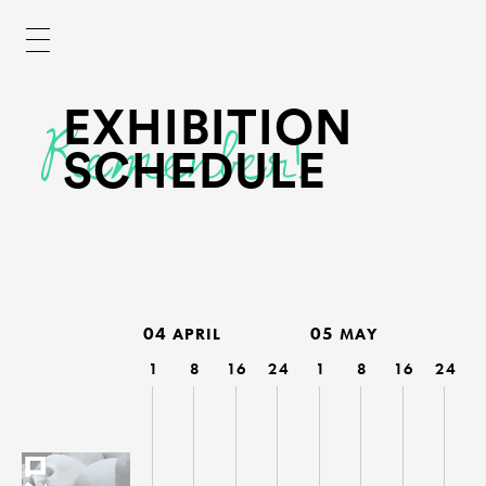
EXHIBITION
SCHEDULE
04
05
APRIL
MAY
1
8
16
24
1
8
16
24