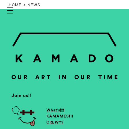
HOME
> NEWS
Join us!!
What’s
KAMAMESHI
CREW??