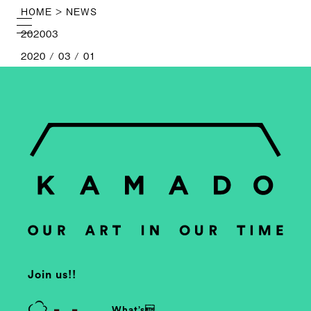
HOME
> NEWS
202003
2020 / 03 / 01
Join us!!
What’s